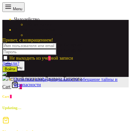
Menu
Чадодейство
Образование
Полезное родителям
Библиотека статей
Привет, с возвращением!
Не выходить из учетной записи
Login
Cart
0
Забыли?
Menu
Войти
Политика конфиденциальности: обещание тайны и
безопасности
Cart
0
Cart
0
Updating…